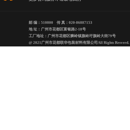
邮 编：510800 传 真：020-86887153
地 址：广州市花都区富银路2-18号
工厂地址：广州市花都区狮岭镇旗岭圩旗岭大街79号
@ 2021广州市花都联华包装材料有限公司All Rights Resverd