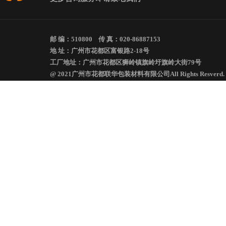
邮 编：510800 传 真：020-86887153
地 址：广州市花都区富银路2-18号
工厂地址：广州市花都区狮岭镇旗岭圩旗岭大街79号
@ 2021广州市花都联华包装材料有限公司All Rights Resverd