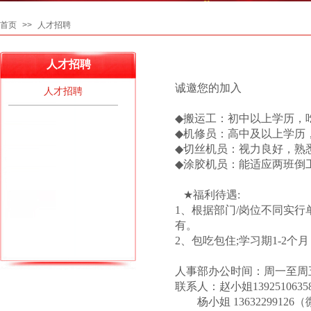
首页
>>
人才招聘
人才招聘
诚邀您的加入
人才招聘
◆
搬运工：初中以上学历，
◆
机修员：高中及以上学历
◆
切丝机员：视力良好，熟
◆
涂胶机员：能适应两班倒
★
福利待遇
:
1
、根据部门
/
岗位不同实行
有。
2
、包吃包住
;
学习期
1-2
个月
人事部办公时间：周一至周
联系人：赵小姐
1392510635
杨小姐
13632299126
（