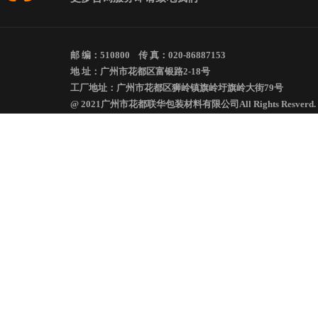
邮 编：510800 传 真：020-86887153
地 址：广州市花都区富银路2-18号
工厂地址：广州市花都区狮岭镇旗岭圩旗岭大街79号
@ 2021广州市花都联华包装材料有限公司All Rights Resverd