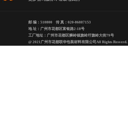
邮 编：510800 传 真：020-86887153
地 址：广州市花都区富银路2-18号
工厂地址：广州市花都区狮岭镇旗岭圩旗岭大街79号
@ 2021广州市花都联华包装材料有限公司All Rights Resverd